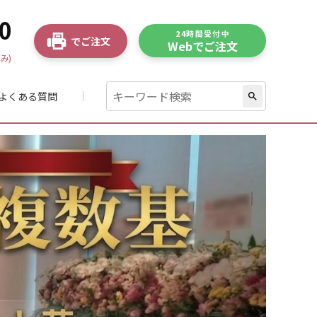
0
24時間受付中
でご注文
Webでご注文
み)
よくある質問
search