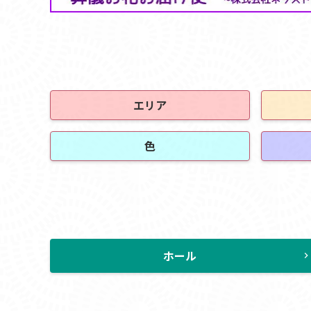
エリア
色
ホール
chevron_rig