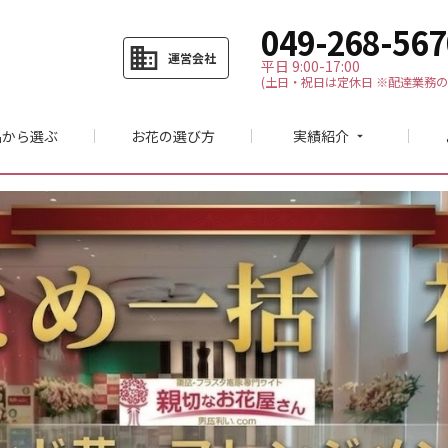
049-268-567
business
運営会社
平日 9:00-17:00
(土日・祝日は定休日 ※配達業務の
品から選ぶ
お花の選び方
実績紹介
arrow_drop_down