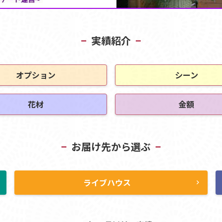
実績紹介
オプション
シーン
花材
金額
お届け先から選ぶ
ライブハウス
ht
chevron_right