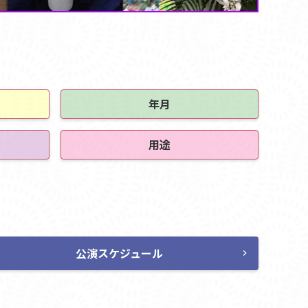
年月
用途
公演スケジュール
chevron_right