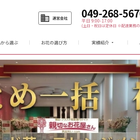
049-268-567
business
運営会社
平日 9:00-17:00
(土日・祝日は定休日 ※配達業務の
品から選ぶ
お花の選び方
実績紹介
arrow_drop_down