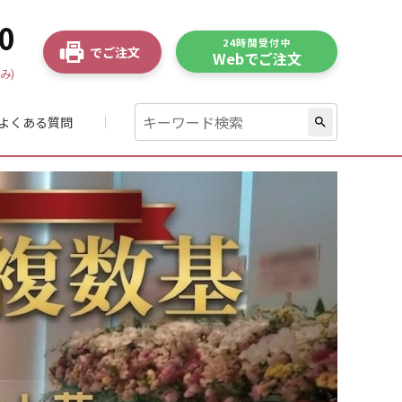
0
24時間受付中
でご注文
Webでご注文
み)
よくある質問
search