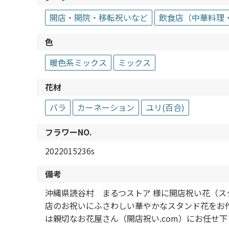
開店・開院・移転祝いなど
飲食店（中華料理
色
暖色系ミックス
ミックス
花材
バラ
カーネーション
ユリ(百合)
フラワーNO.
2022015236s
備考
沖縄県読谷村 まるつストア 様に開店祝い花（
店のお祝いにふさわしい華やかなスタンド花をお
は親切なお花屋さん（開店祝い.com）にお任せ下