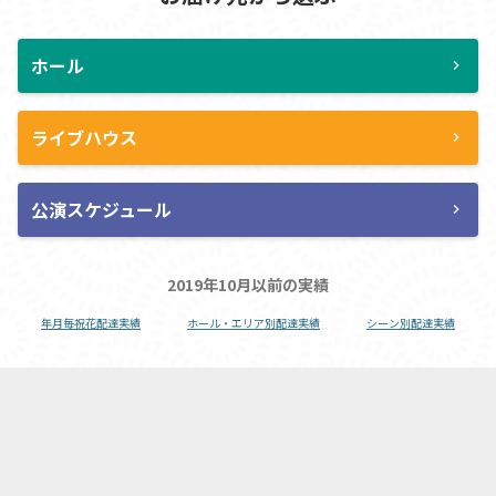
ホール
chevron_right
ライブハウス
chevron_right
公演スケジュール
chevron_right
2019年10月以前の実績
年月毎祝花配達実績
ホール・エリア別配達実績
シーン別配達実績