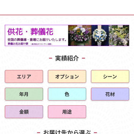
実績紹介
エリア
オプション
シーン
年月
色
花材
金額
用途
お届け先から選ぶ