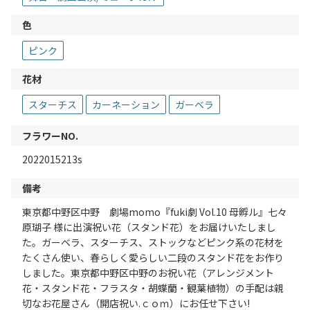
色
ピンク
花材
スターチス
カーネーション
ガーベラ
フラワーNO.
2022015213s
備考
東京都中野区中野 劇場momo『fuki劇 Vol.10 母孵ル』七々
原瑚子 様に出演祝い花（スタンド花）をお届けいたしまし
た。ガーベラ、スターチス、ストックなどピンク系の花材を
たくさん使い、春らしく愛らしい二段のスタンド花をお作り
しました。東京都中野区中野のお祝い花（アレンジメント
花・スタンド花・フラスタ・胡蝶蘭・観葉植物）の手配は親
切なお花屋さん（開店祝い.ｃｏｍ）にお任せ下さい!