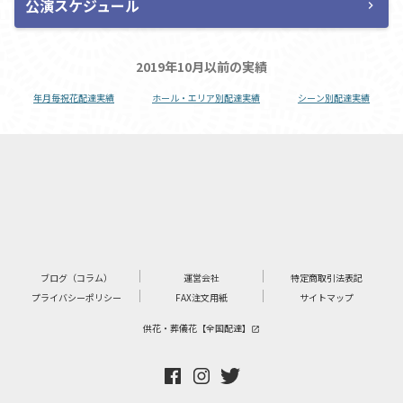
公演スケジュール
chevron_right
2019年10月以前の実績
年月毎祝花配達実績
ホール・エリア別配達実績
シーン別配達実績
ブログ（コラム）
運営会社
特定商取引法表記
プライバシーポリシー
FAX注文用紙
サイトマップ
供花・葬儀花【全国配達】
launch