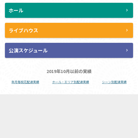
ホール
chevron_right
ライブハウス
chevron_right
公演スケジュール
chevron_right
2019年10月以前の実績
年月毎祝花配達実績
ホール・エリア別配達実績
シーン別配達実績