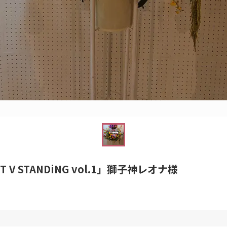
 STANDiNG vol.1」獅子神レオナ様