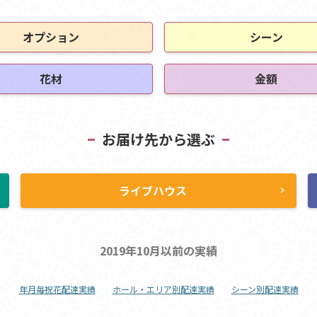
オプション
シーン
花材
金額
お届け先から選ぶ
ライブハウス
ht
chevron_right
2019年10月以前の実績
年月毎祝花配達実績
ホール・エリア別配達実績
シーン別配達実績