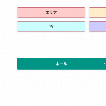
エリア
色
ホール
chevron_rig