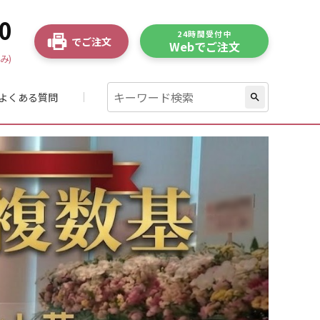
0
24時間受付中
でご注文
Webでご注文
み)
よくある質問
search