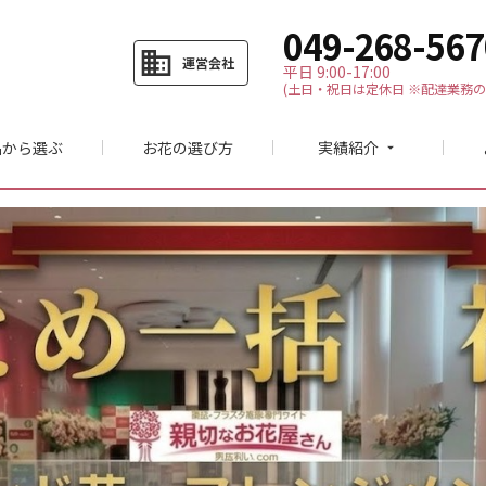
049-268-567
business
運営会社
平日 9:00-17:00
(土日・祝日は定休日 ※配達業務の
品から選ぶ
お花の選び方
実績紹介
arrow_drop_down