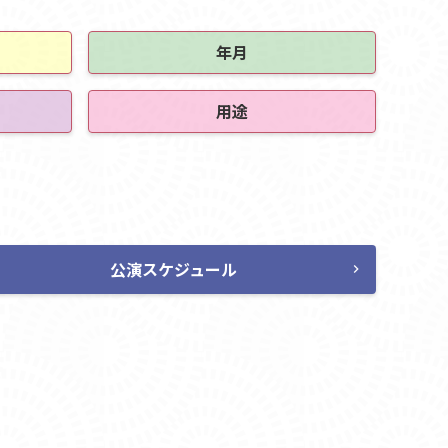
年月
用途
公演スケジュール
chevron_right