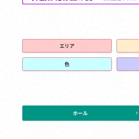
エリア
色
ホール
chevron_rig