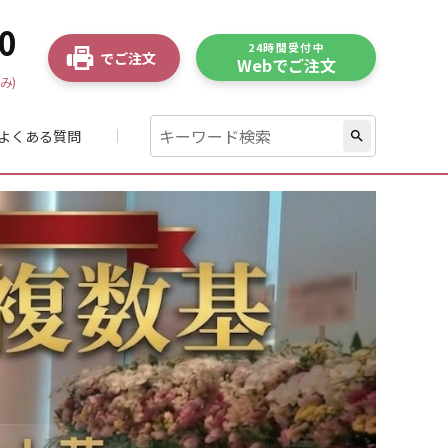
0
24時間受付中
でご注文
Webでご注文
み)
よくある質問
search