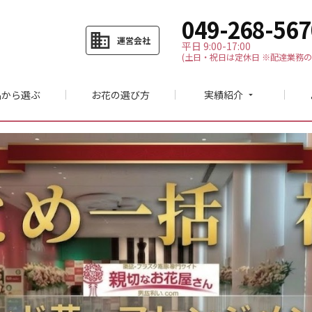
049-268-567
business
運営会社
平日 9:00-17:00
(土日・祝日は定休日 ※配達業務の
品から選ぶ
お花の選び方
実績紹介
arrow_drop_down