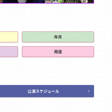
年月
用途
公演スケジュール
chevron_right