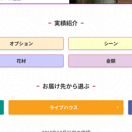
実績紹介
オプション
シーン
花材
金額
お届け先から選ぶ
ライブハウス
ht
chevron_right