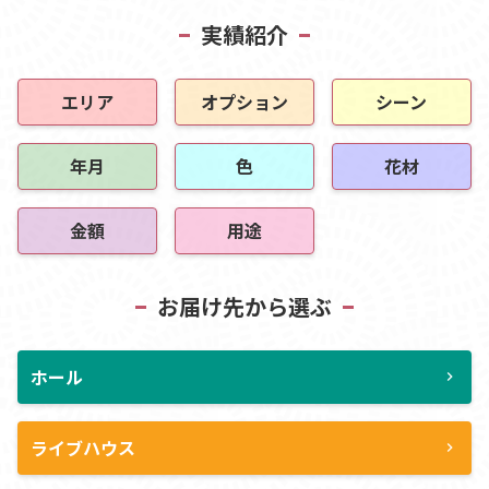
実績紹介
エリア
オプション
シーン
年月
色
花材
金額
用途
お届け先から選ぶ
ホール
chevron_right
ライブハウス
chevron_right