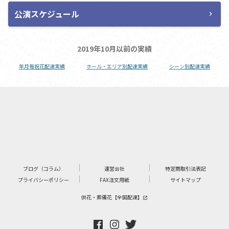
公演スケジュール
chevron_right
2019年10月以前の実績
年月毎祝花配達実績
ホール・エリア別配達実績
シーン別配達実績
ブログ（コラム）
運営会社
特定商取引法表記
プライバシーポリシー
FAX注文用紙
サイトマップ
供花・葬儀花【全国配達】
launch