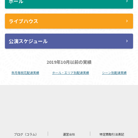
ホール
chevron_right
ライブハウス
chevron_right
公演スケジュール
chevron_right
2019年10月以前の実績
年月毎祝花配達実績
ホール・エリア別配達実績
シーン別配達実績
ブログ（コラム）
運営会社
特定商取引法表記