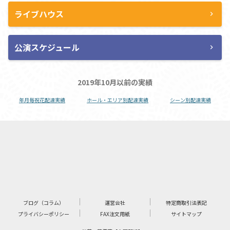
ライブハウス
chevron_right
公演スケジュール
chevron_right
2019年10月以前の実績
年月毎祝花配達実績
ホール・エリア別配達実績
シーン別配達実績
ブログ（コラム）
運営会社
特定商取引法表記
プライバシーポリシー
FAX注文用紙
サイトマップ