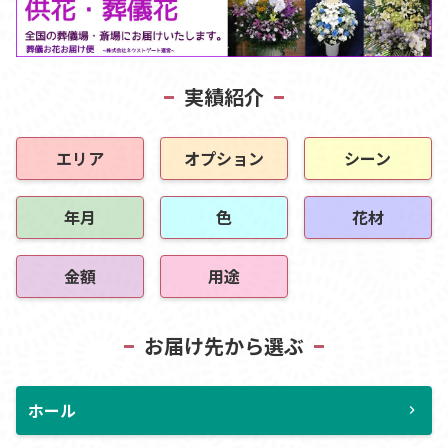
実績紹介
エリア
オプション
シーン
年月
色
花材
金額
用途
お届け先から選ぶ
ホール
chevron_right