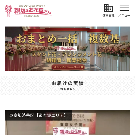
business
運営会社
メニュー
お届けの実績
WORKS
東京都渋谷区【道玄坂エリア】