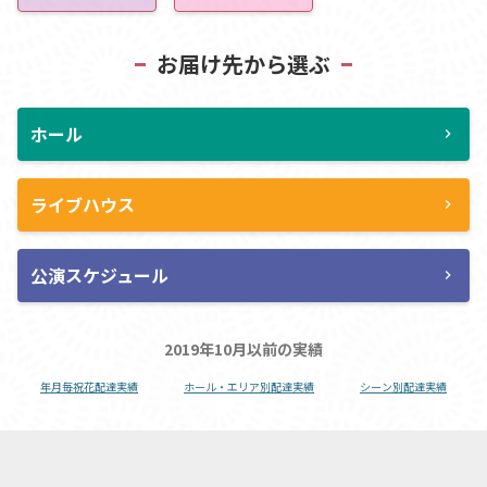
お届け先から選ぶ
ホール
chevron_right
ライブハウス
chevron_right
公演スケジュール
chevron_right
2019年10月以前の実績
年月毎祝花配達実績
ホール・エリア別配達実績
シーン別配達実績