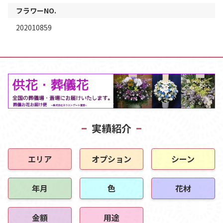
フラワーNO.
202010859
実績紹介
エリア
オプション
シーン
年月
色
花材
金額
用途