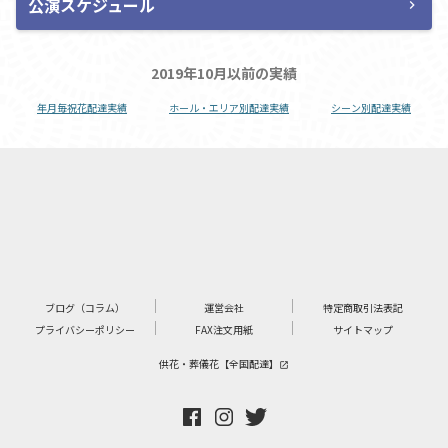
公演スケジュール
chevron_right
2019年10月以前の実績
年月毎祝花配達実績
ホール・エリア別配達実績
シーン別配達実績
ブログ（コラム）
運営会社
特定商取引法表記
プライバシーポリシー
FAX注文用紙
サイトマップ
供花・葬儀花【全国配達】
launch