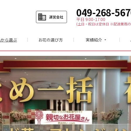
049-268-567
business
運営会社
平日 9:00-17:00
(土日・祝日は定休日 ※配達業務の
品から選ぶ
お花の選び方
実績紹介
arrow_drop_down