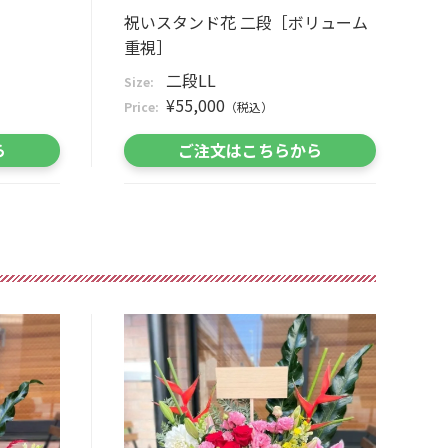
祝いスタンド花 二段［ボリューム
重視］
二段LL
Size:
¥55,000
Price:
（税込）
ら
ご注文はこちらから