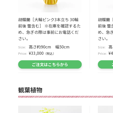
胡蝶蘭［大輪ピンク3本立ち 30輪
胡蝶蘭［
前後 蕾含む］ ※在庫を確認するた
前後 
め、急ぎの際は事前にお電話くだ
め、急
さい。
さい。
高さ約90cm 幅50cm
高
Size:
Size:
¥33,000
¥4
Price:
（税込）
Price:
ご注文はこちらから
観葉植物