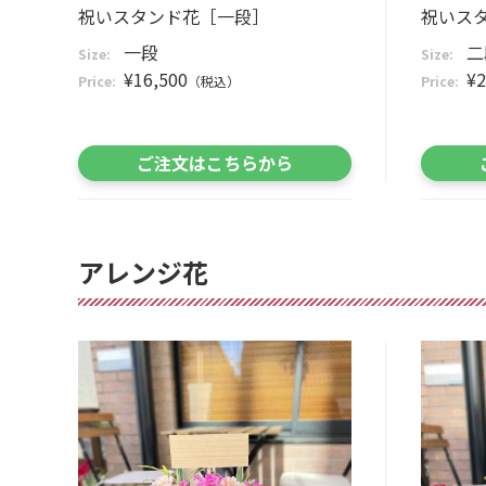
祝いスタンド花［一段］
祝いス
一段
二
Size:
Size:
¥16,500
¥2
Price:
（税込）
Price:
ご注文はこちらから
アレンジ花