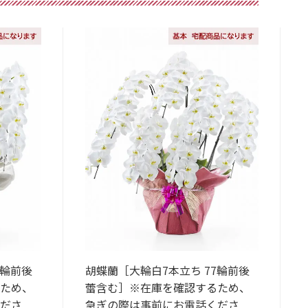
5輪前後
胡蝶蘭［大輪白7本立ち 77輪前後
ため、
蕾含む］※在庫を確認するため、
ださ
急ぎの際は事前にお電話くださ