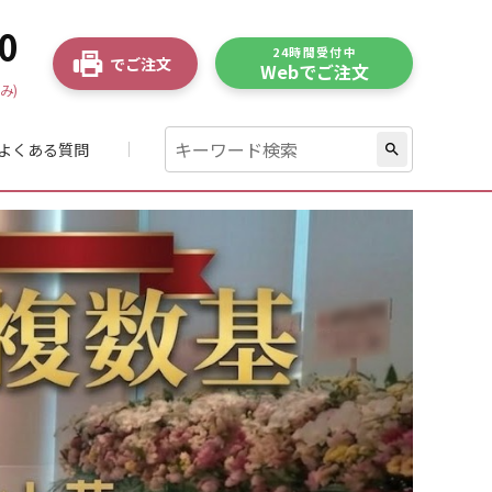
0
24時間受付中
でご注文
Webでご注文
み)
よくある質問
search