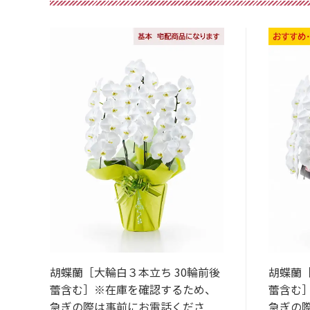
胡蝶蘭［大輪白３本立ち 30輪前後
胡蝶蘭［
蕾含む］※在庫を確認するため、
蕾含む
急ぎの際は事前にお電話くださ
急ぎの