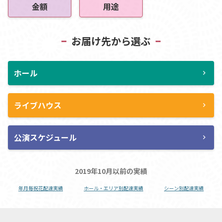
金額
用途
お届け先から選ぶ
ホール
chevron_right
ライブハウス
chevron_right
公演スケジュール
chevron_right
2019年10月以前の実績
年月毎祝花配達実績
ホール・エリア別配達実績
シーン別配達実績