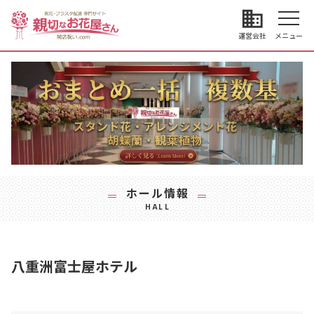
business
運営会社
メニュー
ホール情報
HALL
八重洲富士屋ホテル