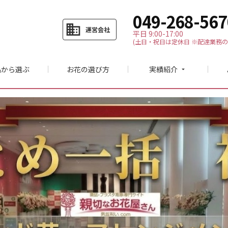
049-268-567
business
運営会社
平日 9:00-17:00
(土日・祝日は定休日 ※配達業務の
品から選ぶ
お花の選び方
実績紹介
arrow_drop_down