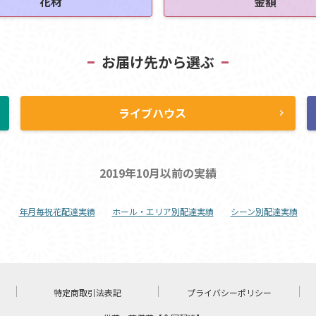
花材
金額
お届け先から選ぶ
ライブハウス
ht
chevron_right
2019年10月以前の実績
年月毎祝花配達実績
ホール・エリア別配達実績
シーン別配達実績
特定商取引法表記
プライバシーポリシー