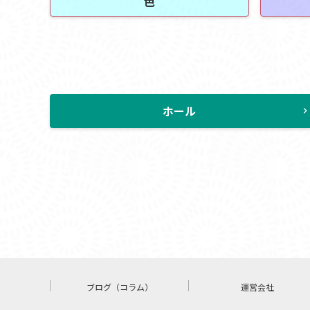
色
ホール
chevron_rig
ブログ（コラム）
運営会社