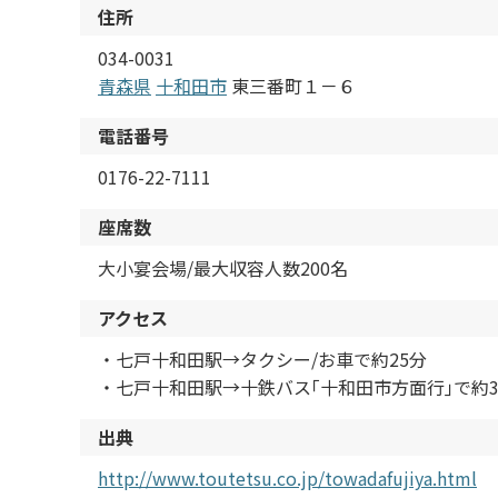
住所
034-0031
青森県
十和田市
東三番町１－６
電話番号
0176-22-7111
座席数
大小宴会場/最大収容人数200名
アクセス
・七戸十和田駅→タクシー/お車で約25分
・七戸十和田駅→十鉄バス｢十和田市方面行｣で約
出典
http://www.toutetsu.co.jp/towadafujiya.html