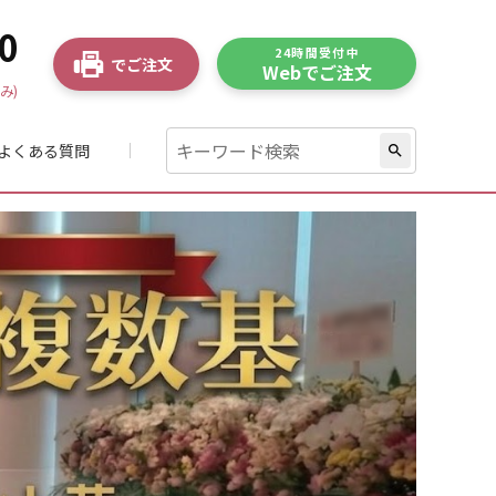
0
24時間受付中
でご注文
Webでご注文
み)
よくある質問
search