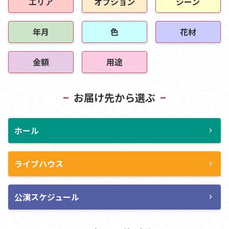
エリア
オプション
シーン
年月
色
花材
金額
用途
お届け先から選ぶ
ホール
chevron_right
ライブハウス
chevron_right
公演スケジュール
chevron_right