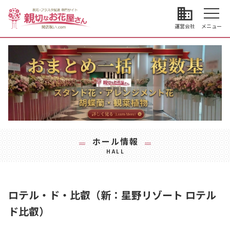
business
運営会社
メニュー
ホール情報
HALL
ロテル・ド・比叡（新：星野リゾート ロテル
ド比叡）