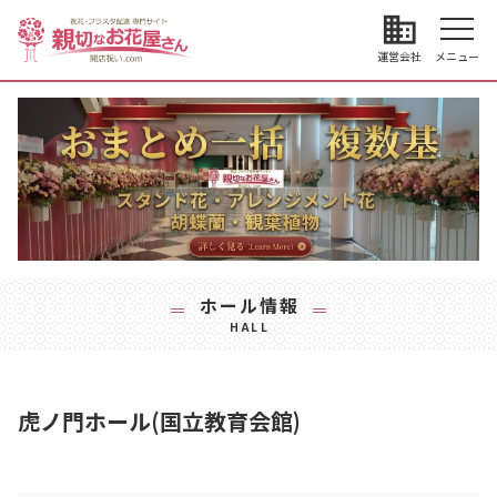
business
運営会社
メニュー
ホール情報
HALL
虎ノ門ホール(国立教育会館)