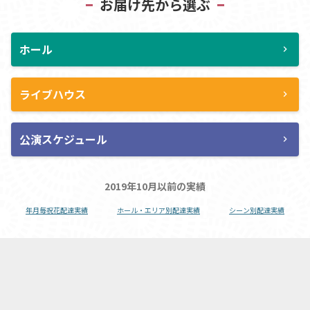
お届け先から選ぶ
ホール
chevron_right
ライブハウス
chevron_right
公演スケジュール
chevron_right
2019年10月以前の実績
年月毎祝花配達実績
ホール・エリア別配達実績
シーン別配達実績