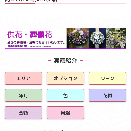
実績紹介
エリア
オプション
シーン
年月
色
花材
金額
用途