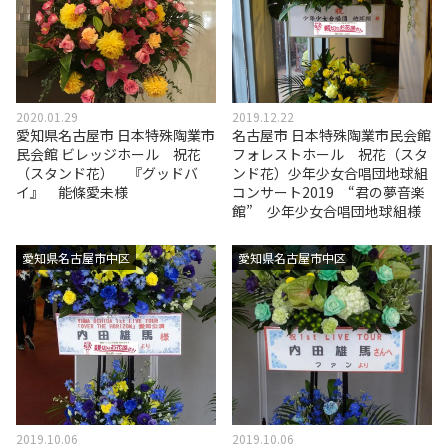
2020.01.29
2019.12.22
愛知県名古屋市 日本特殊陶業市
名古屋市 日本特殊陶業市民会館
民会館 ビレッジホール 祝花
フォレストホール 祝花（スタ
（スタンド花） 『グッドバ
ンド花）少年少女合唱団地球組
イ』 能條愛未様
コンサート2019 “君の夢音楽
館” 少年少女合唱団地球組様
愛知県名古屋市中区
愛知県名古屋市中区
2019.10.06
2019.10.06