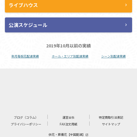
ライブハウス
chevron_right
公演スケジュール
chevron_right
2019年10月以前の実績
年月毎祝花配達実績
ホール・エリア別配達実績
シーン別配達実績
ブログ（コラム）
運営会社
特定商取引法表記
プライバシーポリシー
FAX注文用紙
サイトマップ
供花・葬儀花【全国配達】
launch