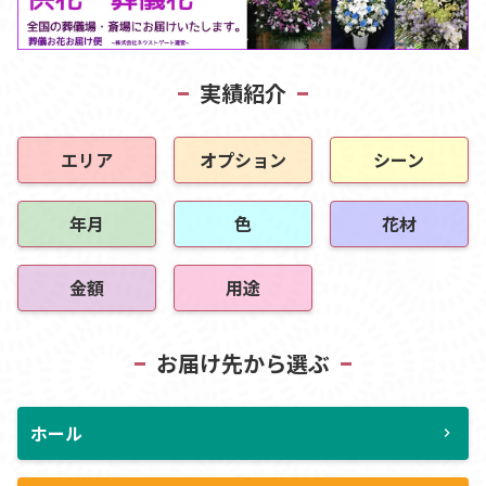
実績紹介
エリア
オプション
シーン
年月
色
花材
金額
用途
お届け先から選ぶ
ホール
chevron_right