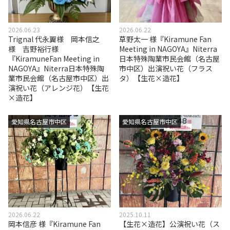
2026.06.23
2026.06.22
Trignal 代永翼様 岡本信之
草野太一 様『Kiramune Fan
様 吉野裕行様
Meeting in NAGOYA』Niterra
『KiramuneFan Meeting in
日本特殊陶業市民会館（名古屋
NAGOYA』Niterra日本特殊陶
市中区）出演祝い花（フラス
業市民会館（名古屋市中区）出
タ）【生花×造花】
演祝い花（アレンジ花）【生花
×造花】
愛知県名古屋市中区
愛知県名古屋市中区
2026.06.22
2025.10.11
岡本信彦 様『Kiramune Fan
【生花×造花】公演祝い花（ス