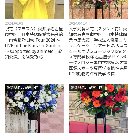
2024.06.03
2024.04.14
祝花（フラスタ）愛知県名古屋
入学式祝い花（スタンド花）愛
市中区 日本特殊陶業市民会館
知県名古屋市中区 日本特殊陶
『南條愛乃 Live Tour 2024 ～
業市民会館 学校法人滋慶コミ
LIVE of The Fantasic Garden
ュニケーションアート 名古屋ス
～ supported by animelo 愛
クールオブミュージック&ダン
知公演』南條愛乃 様
ス専門学校様 名古屋デザイン&
テクノロジー専門学校様 名古屋
医健スポーツ専門学校様 名古屋
ECO動物海洋専門学校様
愛知県名古屋市中区
愛知県名古屋市中区