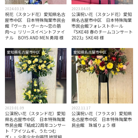
2024.03.19
2023.04.05
祝花（スタンド花）愛知県名古
公演祝い花（スタンド花）愛知
屋市中区 日本特殊陶業市民会
県名古屋市中区 日本特殊陶業
館『ヴーカ・ヴーカ〜恋の筋
市民会館フォレストホール
肉〜』リリースイベントファイ
『SKE48 春のチームコンサート
ナル BOYS AND MEN 勇翔 様
2023』SKE48 様
愛知県名古屋市中区
愛知県名古屋市中区
2023.01.09
2022.11.17
公演祝い花（スタンド花）愛知
公演祝い花（フラスタ）愛知県
県名古屋市中区 日本特殊陶業
名古屋市中区 日本特殊陶業市
市民会館『結成22周年コンサー
民会館 珠城りょう 様
ト「アイツムギ、うたつむ
ぎ」』少年少女合唱団 地球組