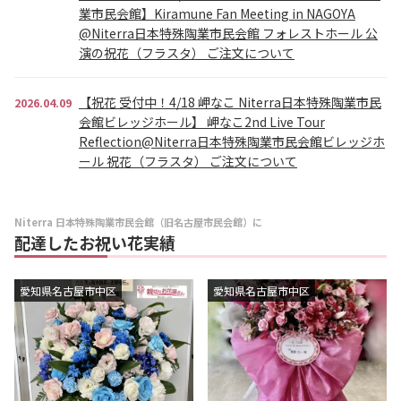
業市民会館】Kiramune Fan Meeting in NAGOYA
@Niterra日本特殊陶業市民会館 フォレストホール 公
演の祝花（フラスタ） ご注文について
【祝花 受付中！4/18 岬なこ Niterra日本特殊陶業市民
2026.04.09
会館ビレッジホール】 岬なこ2nd Live Tour
Reflection@Niterra日本特殊陶業市民会館ビレッジホ
ール 祝花（フラスタ） ご注文について
Niterra 日本特殊陶業市民会館（旧名古屋市民会館）に
配達したお祝い花実績
愛知県名古屋市中区
愛知県名古屋市中区