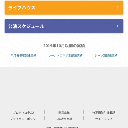
ライブハウス
chevron_right
公演スケジュール
chevron_right
2019年10月以前の実績
年月毎祝花配達実績
ホール・エリア別配達実績
シーン別配達実績
ブログ（コラム）
運営会社
特定商取引法表記
プライバシーポリシー
FAX注文用紙
サイトマップ