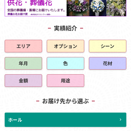
実績紹介
エリア
オプション
シーン
年月
色
花材
金額
用途
お届け先から選ぶ
ホール
chevron_right