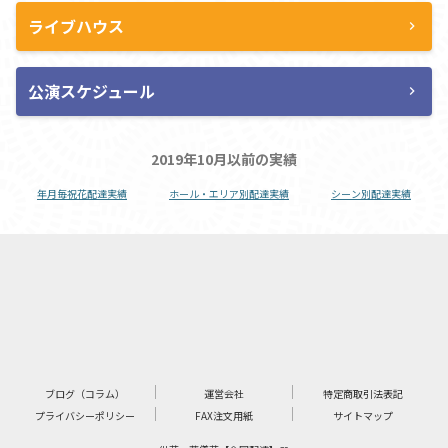
ライブハウス
chevron_right
公演スケジュール
chevron_right
2019年10月以前の実績
年月毎祝花配達実績
ホール・エリア別配達実績
シーン別配達実績
ブログ（コラム）
運営会社
特定商取引法表記
プライバシーポリシー
FAX注文用紙
サイトマップ