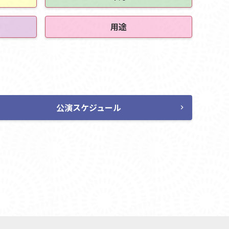
用途
公演スケジュール
chevron_right