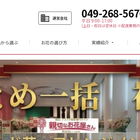
049-268-567
business
運営会社
平日 9:00-17:00
(土日・祝日は定休日 ※配達業務の
品から選ぶ
お花の選び方
実績紹介
arrow_drop_down