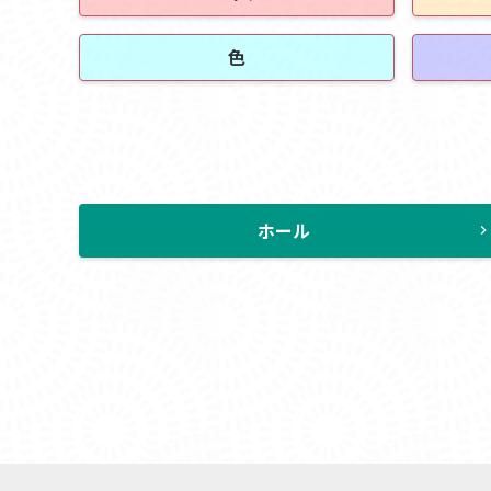
色
ホール
chevron_rig