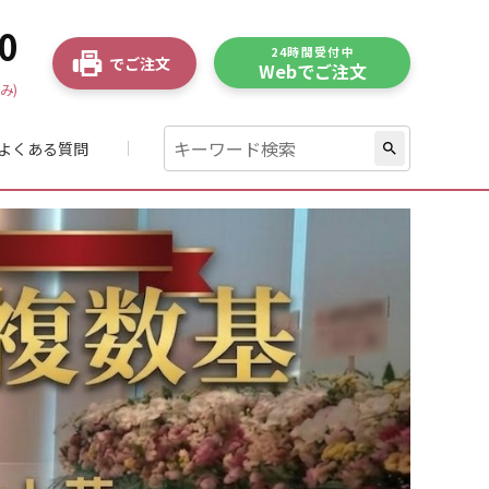
0
24時間受付中
でご注文
Webでご注文
み)
よくある質問
search