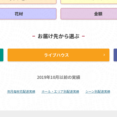
花材
金額
お届け先から選ぶ
ライブハウス
ht
chevron_right
2019年10月以前の実績
年月毎祝花配達実績
ホール・エリア別配達実績
シーン別配達実績