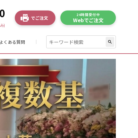
0
24時間受付中
でご注文
Webでご注文
み)
よくある質問
search