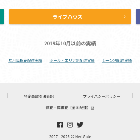
ライブハウス
ht
chevron_right
2019年10月以前の実績
年月毎祝花配達実績
ホール・エリア別配達実績
シーン別配達実績
特定商取引法表記
プライバシーポリシー
供花・葬儀花【全国配達】
launch
2007 - 2026
NextGate
copyright