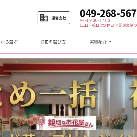
049-268-567
business
運営会社
平日 9:00-17:00
(土日・祝日は定休日 ※配達業務の
品から選ぶ
お花の選び方
実績紹介
arrow_drop_down