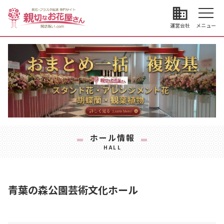
business
運営会社
メニュー
ホール情報
HALL
青葉の森公園芸術文化ホール