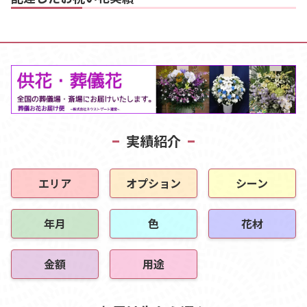
実績紹介
エリア
オプション
シーン
年月
色
花材
金額
用途