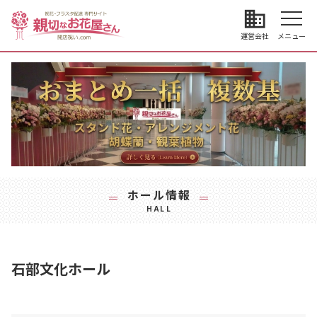
business
運営会社
メニュー
ホール情報
HALL
石部文化ホール