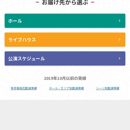
お届け先から選ぶ
ホール
chevron_right
ライブハウス
chevron_right
公演スケジュール
chevron_right
2019年10月以前の実績
年月毎祝花配達実績
ホール・エリア別配達実績
シーン別配達実績