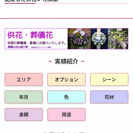
実績紹介
エリア
オプション
シーン
年月
色
花材
金額
用途