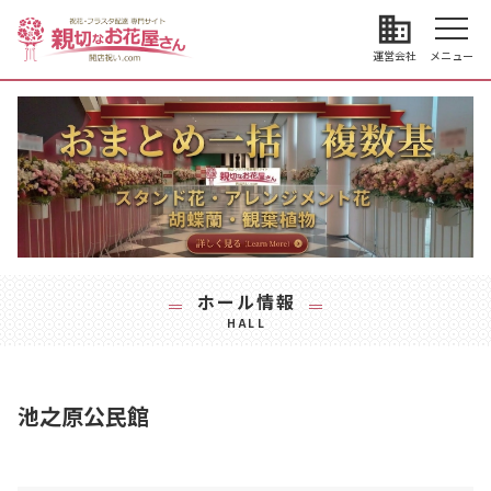
business
運営会社
メニュー
ホール情報
HALL
池之原公民館