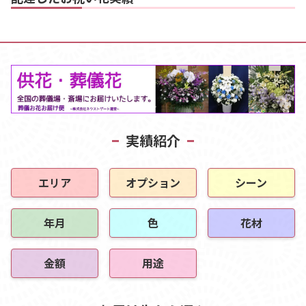
実績紹介
エリア
オプション
シーン
年月
色
花材
金額
用途