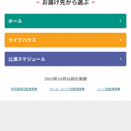
お届け先から選ぶ
ホール
chevron_right
ライブハウス
chevron_right
公演スケジュール
chevron_right
2019年10月以前の実績
年月毎祝花配達実績
ホール・エリア別配達実績
シーン別配達実績