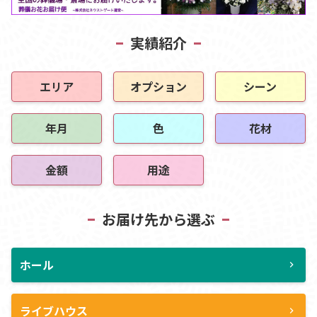
実績紹介
エリア
オプション
シーン
年月
色
花材
金額
用途
お届け先から選ぶ
ホール
chevron_right
ライブハウス
chevron_right