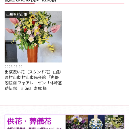
山形県村山市
2023.09.20
出演祝い花（スタンド花）山形
県村山市 村山市民会館 『声優
朗読劇 フォアレーゼン「林崎甚
助伝説」』深町 寿成 様