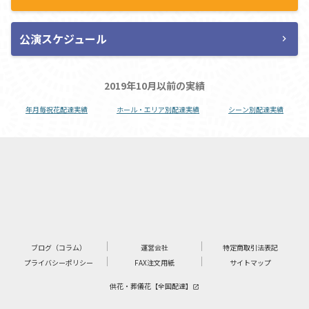
公演スケジュール
chevron_right
2019年10月以前の実績
年月毎祝花配達実績
ホール・エリア別配達実績
シーン別配達実績
ブログ（コラム）
運営会社
特定商取引法表記
プライバシーポリシー
FAX注文用紙
サイトマップ
供花・葬儀花【全国配達】
launch