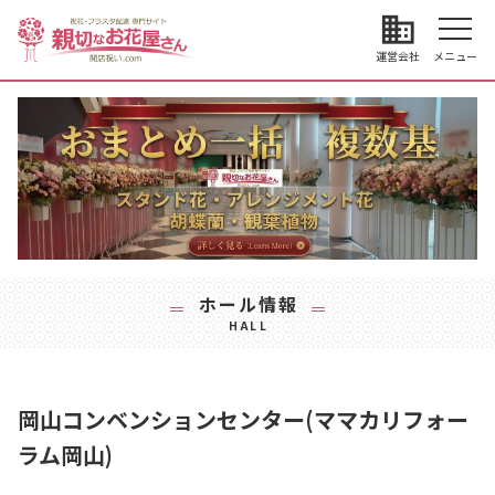
business
運営会社
メニュー
ホール情報
HALL
岡山コンベンションセンター(ママカリフォー
ラム岡山)