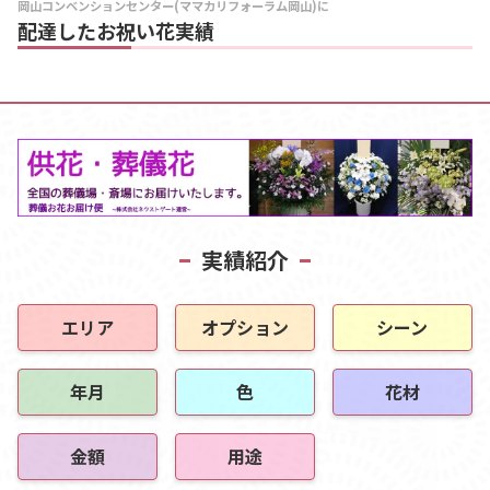
岡山コンベンションセンター(ママカリフォーラム岡山)に
配達したお祝い花実績
実績紹介
エリア
オプション
シーン
年月
色
花材
金額
用途