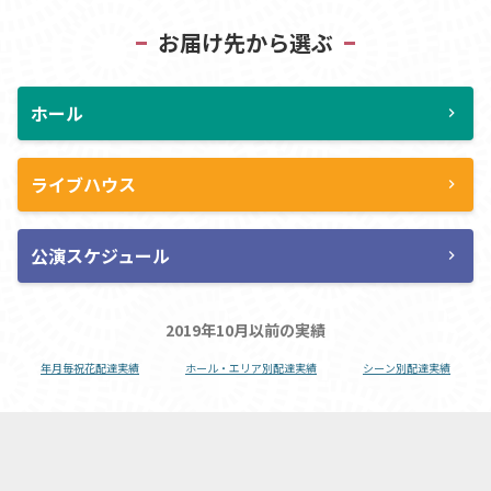
お届け先から選ぶ
ホール
chevron_right
ライブハウス
chevron_right
公演スケジュール
chevron_right
2019年10月以前の実績
年月毎祝花配達実績
ホール・エリア別配達実績
シーン別配達実績