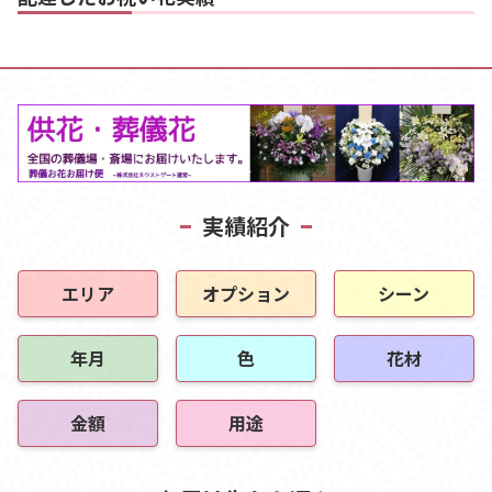
実績紹介
エリア
オプション
シーン
年月
色
花材
金額
用途