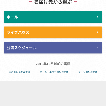
お届け先から選ぶ
ホール
chevron_right
ライブハウス
chevron_right
公演スケジュール
chevron_right
2019年10月以前の実績
年月毎祝花配達実績
ホール・エリア別配達実績
シーン別配達実績