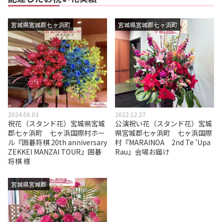
宮城県宮城郡七ヶ浜町
宮城県宮城郡七ヶ浜町
2024.06.03
2022.12.27
祝花（スタンド花）宮城県宮城
公演祝い花（スタンド花）宮城
郡七ヶ浜町 七ヶ浜国際村ホー
県宮城郡七ヶ浜町 七ヶ浜国際
ル『囲碁将棋 20th anniversary
村『MARAINOA 2nd Te ’Upa
ZEKKEI MANZAI TOUR』囲碁
Rau』会場お届け
将棋 様
宮城県宮城郡