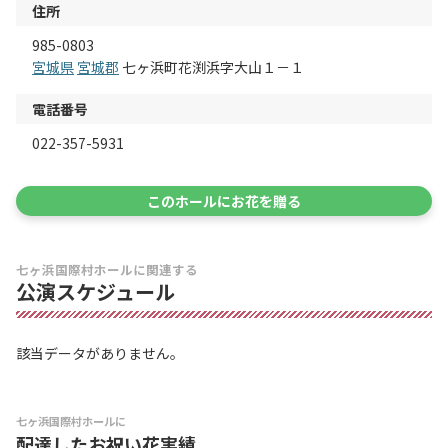
住所
985-0803
宮城県
宮城郡
七ヶ浜町花渕浜字大山１－１
電話番号
022-357-5931
このホールにお花を贈る
七ヶ浜国際村ホールに関連する
公演スケジュール
該当データがありません。
七ヶ浜国際村ホールに
配達したお祝い花実績