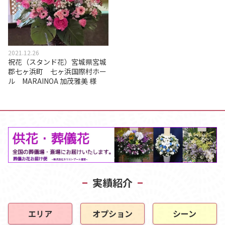
2021.12.26
祝花（スタンド花）宮城県宮城
郡七ヶ浜町 七ヶ浜国際村ホー
ル MARAINOA 加茂雅美 様
実績紹介
エリア
オプション
シーン