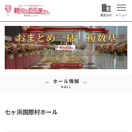
business
運営会社
メニュー
ホール情報
HALL
七ヶ浜国際村ホール