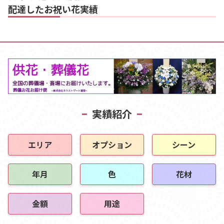
配達したお祝い花実績
実績紹介
エリア
オプション
シーン
年月
色
花材
金額
用途