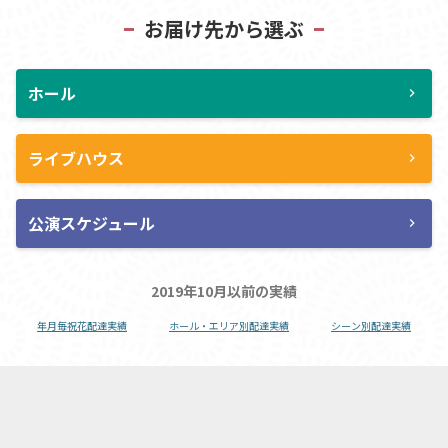
お届け先から選ぶ
ホール
chevron_right
ライブハウス
chevron_right
公演スケジュール
chevron_right
2019年10月以前の実績
年月毎祝花配達実績
ホール・エリア別配達実績
シーン別配達実績