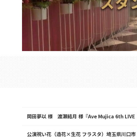
岡田夢以 様 渡瀬結月 様『Ave Mujica 6th
公演祝い花（造花×生花 フラスタ）埼玉県川口市 川口総合文化セ