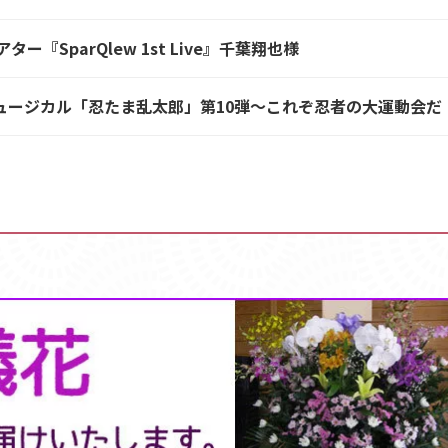
SparQlew 1st Live』千葉翔也様
ミュージカル「忍たま乱太郎」第10弾～これぞ忍者の大運動会だ