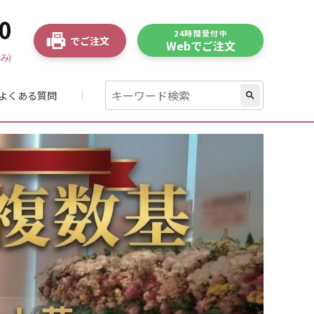
0
24時間受付中
でご注文
Webでご注文
み)
よくある質問
search