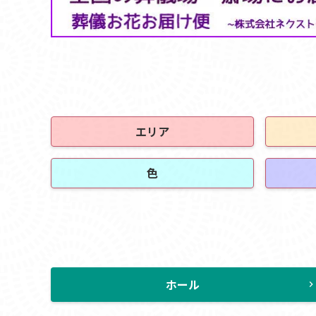
エリア
色
ホール
chevron_rig