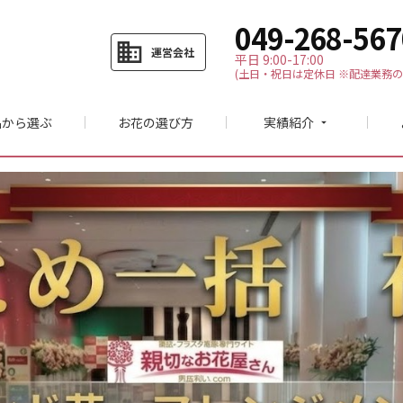
049-268-567
business
運営会社
平日 9:00-17:00
(土日・祝日は定休日 ※配達業務の
品から選ぶ
お花の選び方
実績紹介
arrow_drop_down