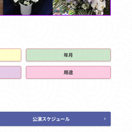
年月
用途
公演スケジュール
chevron_right