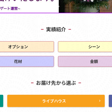
実績紹介
オプション
シーン
花材
金額
お届け先から選ぶ
ライブハウス
ht
chevron_right