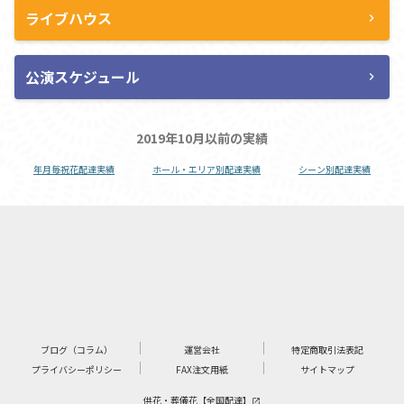
ライブハウス
chevron_right
公演スケジュール
chevron_right
2019年10月以前の実績
年月毎祝花配達実績
ホール・エリア別配達実績
シーン別配達実績
ブログ（コラム）
運営会社
特定商取引法表記
プライバシーポリシー
FAX注文用紙
サイトマップ
供花・葬儀花【全国配達】
launch