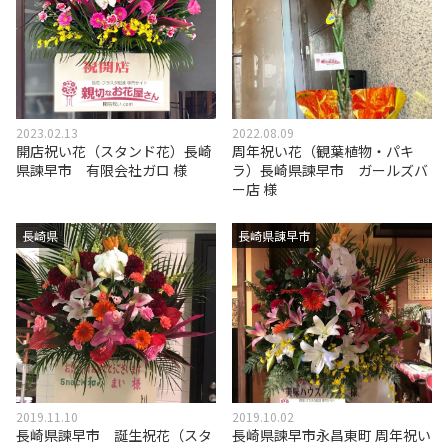
2023.02.13
2022.08.09
開店祝い花（スタンド花）長崎
周年祝い花（観葉植物・パキ
県諫早市 有限会社ガロ 様
ラ）長崎県諫早市 ガールズバ
ー店 様
長崎県
長崎県諌早市
2019.11.10
2019.10.02
長崎県諫早市 誕生祝花（スタ
長崎県諫早市永昌東町 周年祝い