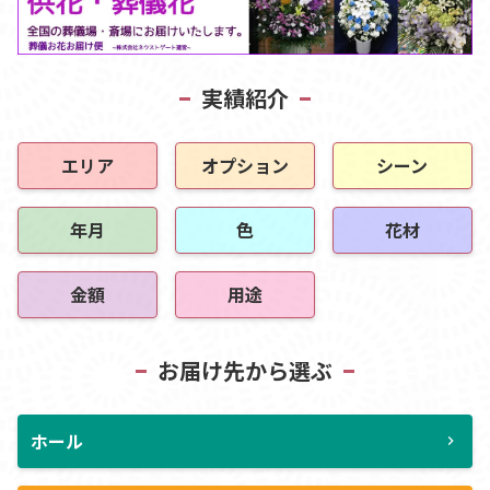
実績紹介
エリア
オプション
シーン
年月
色
花材
金額
用途
お届け先から選ぶ
ホール
chevron_right