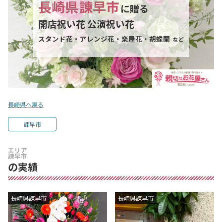
長崎県
諌早市
に贈る
開店祝い花 公演祝い花
スタンド花・アレンジ花・楽屋花・胡蝶蘭
など
長崎県へ戻る
諫早市
エリア
諌早市
の実績
長崎県諌早市
長崎県諌早市