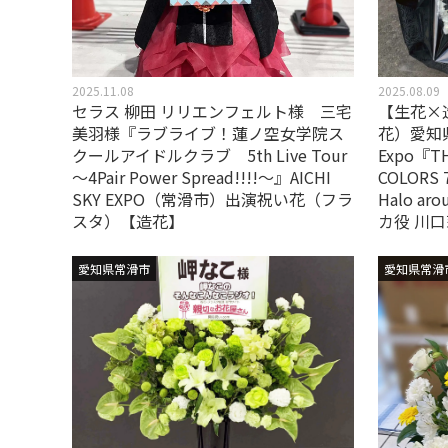
2025.11.08
2025.08.09
セラス 柳田 リリエンフェルト様 三宅
【生花×
美羽様『ラブライブ！蓮ノ空女学院ス
花）愛知県
クールアイドルクラブ 5th Live Tour
Expo『TH
～4Pair Power Spread!!!!～』AICHI
COLORS 
SKY EXPO（常滑市）出演祝い花（フラ
Halo ar
スタ）【造花】
カ役 川口
愛知県常滑市
愛知県常滑