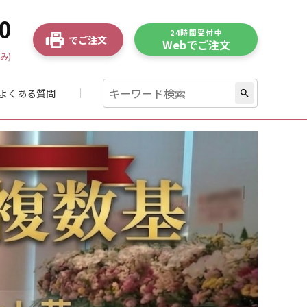
0
24時間受付中
でご注文
Webでご注文
み)
よくある質問
search