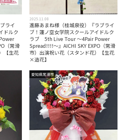
2025.11.08
ラブライ
進藤あまね様（桂城泉役）『ラブライ
イドルク
ブ！蓮ノ空女学院スクールアイドルク
 Power
ラブ 5th Live Tour ～4Pair Power
EXPO（常滑
Spread!!!!～』AICHI SKY EXPO（常滑
）【生花
市）出演祝い花（スタンド花）【生花
×造花】
愛知県常滑市