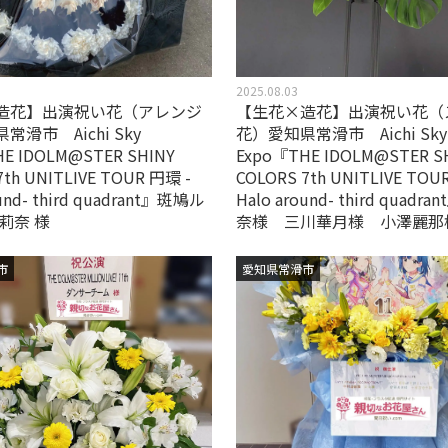
2025.08.03
造花】出演祝い花（アレンジ
【生花×造花】出演祝い花（
常滑市 Aichi Sky
花）愛知県常滑市 Aichi Sky
E IDOLM@STER SHINY
Expo『THE IDOLM@STER S
7th UNITLIVE TOUR 円環 -
COLORS 7th UNITLIVE TOU
ound- third quadrant』斑鳩ル
Halo around- third quad
莉奈 様
奈様 三川華月様 小澤麗那
市
愛知県常滑市