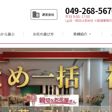
049-268-567
business
運営会社
平日 9:00-17:00
(土日・祝日は定休日 ※配達業務の
品から選ぶ
お花の選び方
実績紹介
arrow_drop_down