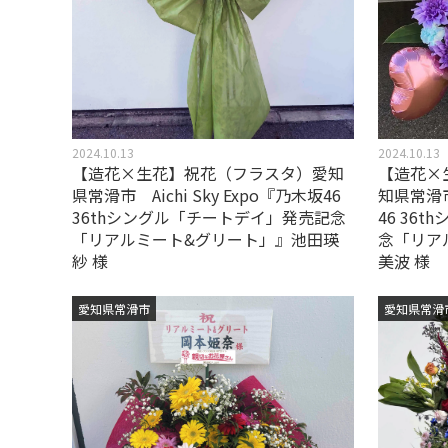
2024.10.13
2024.10.13
【造花×生花】祝花（フラスタ）愛知
【造花×
県常滑市 Aichi Sky Expo『乃木坂46
知県常滑市 
36thシングル「チートデイ」発売記念
46 36
「リアルミート&グリート」』池田瑛
念「リア
紗 様
美波 様
愛知県常滑市
愛知県常滑