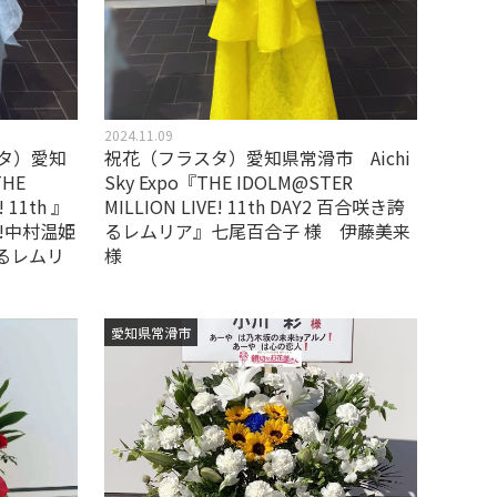
2024.11.09
タ）愛知
祝花（フラスタ）愛知県常滑市 Aichi
THE
Sky Expo『THE IDOLM@STER
! 11th 』
MILLION LIVE! 11th DAY2 百合咲き誇
ON!!中村温姫
るレムリア』七尾百合子 様 伊藤美来
誇るレムリ
様
愛知県常滑市