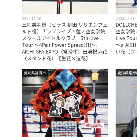
2025.11.08
2025.11.08
三宅美羽様（セラス 柳田 リリエンフェ
DOLLC
ルト役）『ラブライブ！蓮ノ空女学院
空女学院
スクールアイドルクラブ 5th Live
Live Tou
Tour ～4Pair Power Spread!!!!～』
～』AICH
AICHI SKY EXPO（常滑市）出演祝い花
い花（フ
（スタンド花）【生花×造花】
愛知県常滑市
愛知県常滑