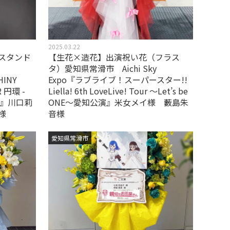
2025.03.22
スタンド
【生花×造花】出演祝い花（フラス
タ）愛知県常滑市 Aichi Sky
HINY
Expo『ラブライブ！スーパースター!!
R 円環 -
Liella! 6th LoveLive! Tour ～Let’s be
rant』川口莉
ONE～愛知公演』米女メイ様 藪島朱
様
音様
愛知県常滑市