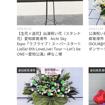
2025.03.22
2024.11.09
【生花×造花】出演祝い花（スタンド
公演祝い
花）愛知県常滑市 Aichi Sky
県常滑市 A
Expo『ラブライブ！スーパースター!!
IDOLM@S
Liella! 6th LoveLive! Tour ～Let’s be
ダンサー
ONE～愛知公演』岬なこ様
愛知県常滑市
愛知県常滑