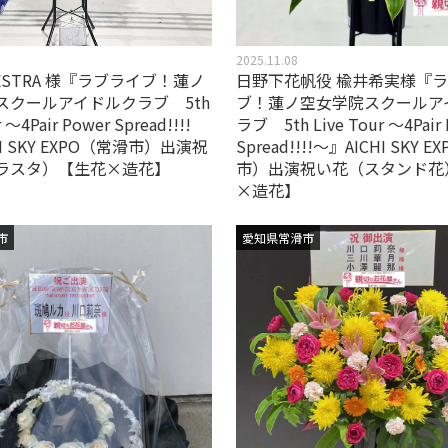
2025.11.08
HESTRA 様『ラブライブ！蓮ノ
日野下花帆役 楡井希実様『
スクールアイドルクラブ 5th
ブ！蓮ノ空女学院スクールア
r ～4Pair Power Spread!!!!
ラブ 5th Live Tour ～4Pair
I SKY EXPO（常滑市）出演祝
Spread!!!!～』AICHI SKY 
ラスタ）【生花×造花】
市）出演祝い花（スタンド花
×造花】
市
愛知県常滑市