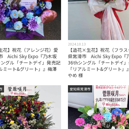
2024.10.13
生花】祝花（アレンジ花）愛
【造花×生花】祝花（フラス
Aichi Sky Expo『乃木坂
県常滑市 Aichi Sky Expo
thシングル「チートデイ」発売記
36thシングル「チートデイ
ルミート&グリート」』梅澤
「リアルミート&グリート」
やめ 様
市
愛知県常滑市