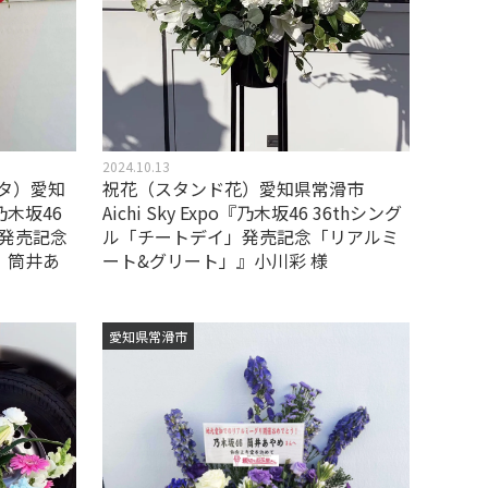
2024.10.13
タ）愛知
祝花（スタンド花）愛知県常滑市
『乃木坂46
Aichi Sky Expo『乃木坂46 36thシング
」発売記念
ル「チートデイ」発売記念「リアルミ
』筒井あ
ート&グリート」』小川彩 様
愛知県常滑市