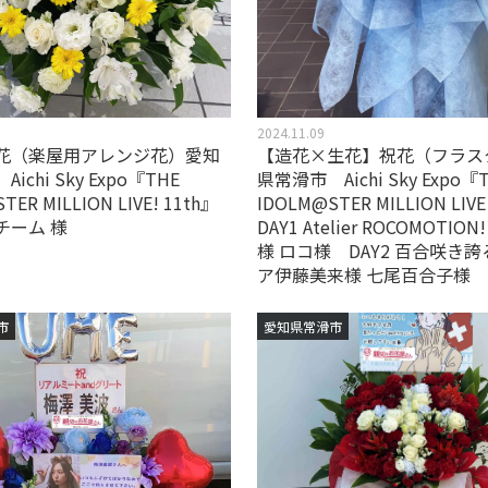
2024.11.09
花（楽屋用アレンジ花）愛知
【造花×生花】祝花（フラス
ichi Sky Expo『THE
県常滑市 Aichi Sky Expo『
TER MILLION LIVE! 11th』
IDOLM@STER MILLION LIVE
チーム 様
DAY1 Atelier ROCOMOTI
様 ロコ様 DAY2 百合咲き
ア伊藤美来様 七尾百合子様
市
愛知県常滑市